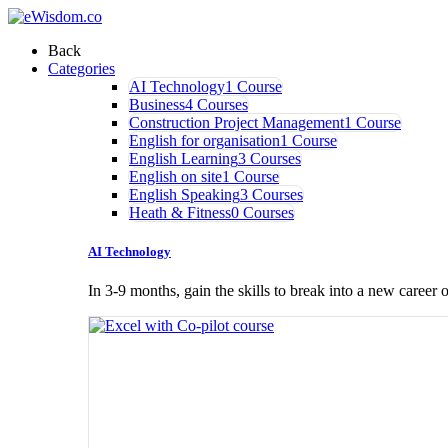
Back
Categories
AI Technology
1 Course
Business
4 Courses
Construction Project Management
1 Course
English for organisation
1 Course
English Learning
3 Courses
English on site
1 Course
English Speaking
3 Courses
Heath & Fitness
0 Courses
AI Technology
In 3-9 months, gain the skills to break into a new career o