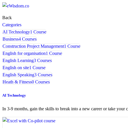
Back
Categories
AI Technology
1 Course
Business
4 Courses
Construction Project Management
1 Course
English for organisation
1 Course
English Learning
3 Courses
English on site
1 Course
English Speaking
3 Courses
Heath & Fitness
0 Courses
AI Technology
In 3-9 months, gain the skills to break into a new career or take your c