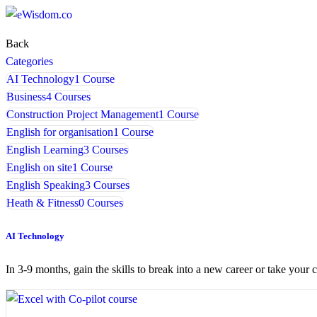
Back
Categories
AI Technology
1 Course
Business
4 Courses
Construction Project Management
1 Course
English for organisation
1 Course
English Learning
3 Courses
English on site
1 Course
English Speaking
3 Courses
Heath & Fitness
0 Courses
AI Technology
In 3-9 months, gain the skills to break into a new career or take your c