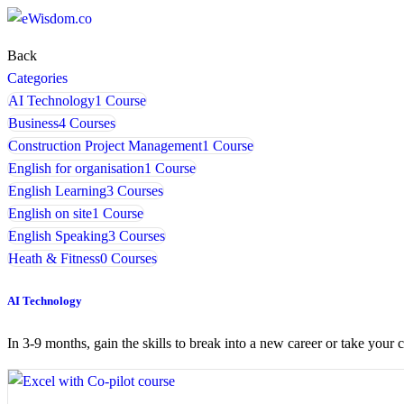
Back
Categories
AI Technology
1 Course
Business
4 Courses
Construction Project Management
1 Course
English for organisation
1 Course
English Learning
3 Courses
English on site
1 Course
English Speaking
3 Courses
Heath & Fitness
0 Courses
AI Technology
In 3-9 months, gain the skills to break into a new career or take your c