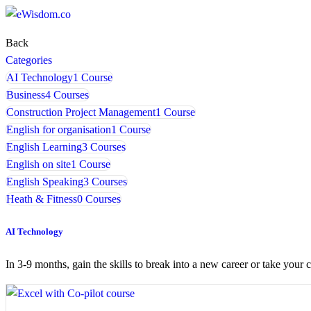
Back
Categories
AI Technology
1 Course
Business
4 Courses
Construction Project Management
1 Course
English for organisation
1 Course
English Learning
3 Courses
English on site
1 Course
English Speaking
3 Courses
Heath & Fitness
0 Courses
AI Technology
In 3-9 months, gain the skills to break into a new career or take your c