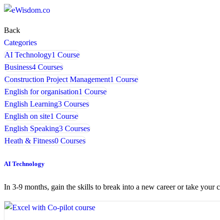
Back
Categories
AI Technology
1 Course
Business
4 Courses
Construction Project Management
1 Course
English for organisation
1 Course
English Learning
3 Courses
English on site
1 Course
English Speaking
3 Courses
Heath & Fitness
0 Courses
AI Technology
In 3-9 months, gain the skills to break into a new career or take your c