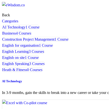
Back
Categories
AI Technology
1 Course
Business
4 Courses
Construction Project Management
1 Course
English for organisation
1 Course
English Learning
3 Courses
English on site
1 Course
English Speaking
3 Courses
Heath & Fitness
0 Courses
AI Technology
In 3-9 months, gain the skills to break into a new career or take your c