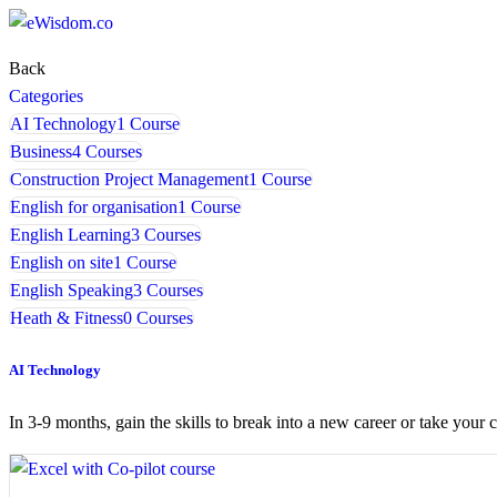
Back
Categories
AI Technology
1 Course
Business
4 Courses
Construction Project Management
1 Course
English for organisation
1 Course
English Learning
3 Courses
English on site
1 Course
English Speaking
3 Courses
Heath & Fitness
0 Courses
AI Technology
In 3-9 months, gain the skills to break into a new career or take your c